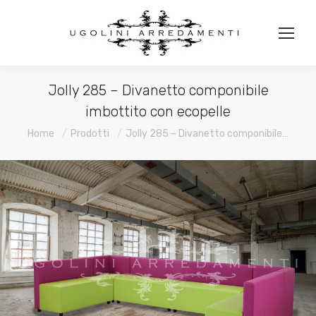
Jolly 285 – Divanetto componibile
imbottito con ecopelle
You are here:
Home
Prodotti
Jolly 285 – Divanetto componibile…