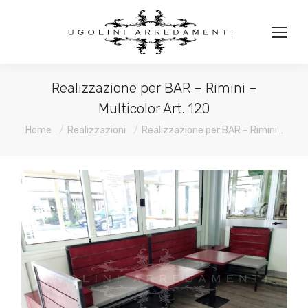
Realizzazione per BAR – Rimini –
Multicolor Art. 120
You are here:
Home
Realizzazioni
Realizzazione per BAR – Rimini…