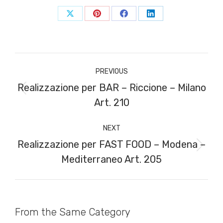
Share
Share
Share
Share
on
on
on
on
X
Pinterest
Facebook
LinkedIn
Post
PREVIOUS
navigation
Realizzazione per BAR – Riccione – Milano
Previous
Art. 210
post:
NEXT
Realizzazione per FAST FOOD – Modena –
Next
Mediterraneo Art. 205
post:
From the Same Category